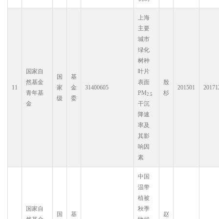
上海
主要
城市
绿化
树种
国家自
叶片
国
基
然基金
表面
殷
11
家
金
31400605
201501
20171
青年基
PM
杉
2.5
级
委
金
干沉
降速
率及
其影
响因
素
中国
温带
植被
国家自
秋季
国
基
赵