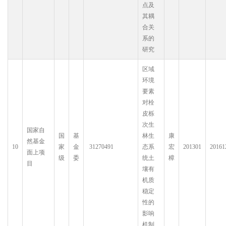
点及
其耦
合关
系的
研究
区域
环境
要素
对栓
皮栎
次生
国家自
国
基
林生
康
然基金
10
家
金
31270491
态系
宏
201301
20161
面上项
级
委
统土
樟
目
壤有
机质
稳定
性的
影响
机制