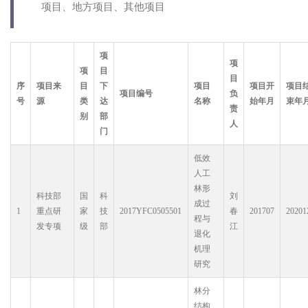
项目、地方项目、其他项目
项
项
项
目
目
序
项目来
目
下
项目
项目开
项目
项目编号
负
号
源
类
达
名称
始年月
束年
责
别
部
人
门
低效
人工
林形
科技部
国
科
刘
成过
1
重点研
家
技
2017YFC0505501
春
201707
20201
程与
发专项
级
部
江
退化
机理
研究
林分
结构