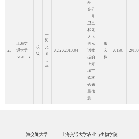
基于
高分
一号
卫星
和无
上
人飞
海
上海交
机光
康
校
交
23
通大学
Agri-X2015004
谱数
宏
201507
20180
级
通
AGRI+X
据的
樟
大
上海
学
城市
森林
碳储
量估
测
上海交通大学
上海交通大学农业与生物学院