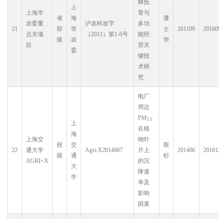
林抚
上
上海市
育与
省
海
潘
农委重
沪农科攻字
多功
21
部
市
士
201109
20160
点关项
（2011）第1-6号
能经
级
农
华
目
营关
委
键技
术研
究
电厂
周边
PM
2.5
上
在植
海
上海交
物叶
校
交
殷
22
通大学
Agri-X2014007
片上
201406
20161
级
通
杉
AGRI+X
的沉
大
降速
学
率及
影响
因素