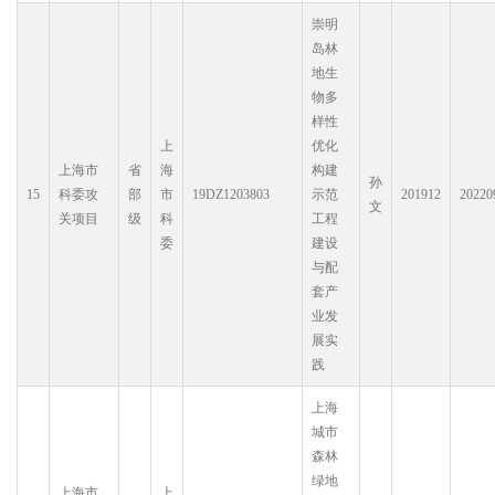
崇明
岛林
地生
物多
样性
上
优化
上海市
省
海
构建
孙
15
科委攻
部
市
19DZ1203803
示范
201912
20220
文
关项目
级
科
工程
委
建设
与配
套产
业发
展实
践
上海
城市
森林
绿地
上海市
上