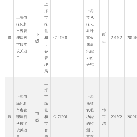
上
海
上海
上海市
市
常见
绿化和
绿
绿化
市容管
化
树种
市
彭
18
理局科
和
G141208
重金
201402
20161
级
志
学技术
市
属富
攻关项
容
集能
目
管
力的
理
研究
局
上
海
上海市
市
上海
绿化和
绿
森林
市容管
化
氧吧
韩
市
19
理局科
和
G171206
功能
玉
201702
20201
级
学技术
市
的监
洁
攻关项
容
测与