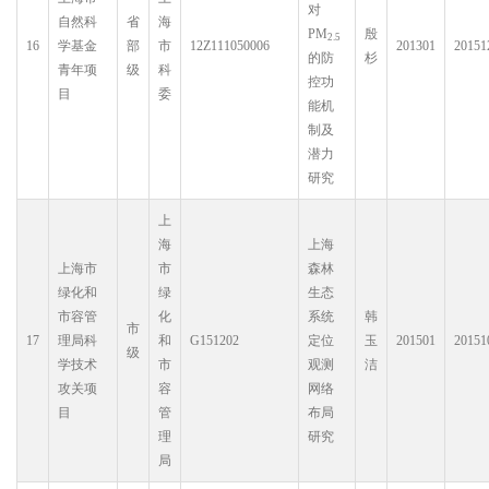
对
自然科
省
海
PM
殷
2.5
16
学基金
部
市
12Z111050006
201301
20151
的防
杉
青年项
级
科
控功
目
委
能机
制及
潜力
研究
上
海
上海
上海市
市
森林
绿化和
绿
生态
市容管
化
系统
韩
市
17
理局科
和
G151202
定位
玉
201501
20151
级
学技术
市
观测
洁
攻关项
容
网络
目
管
布局
理
研究
局