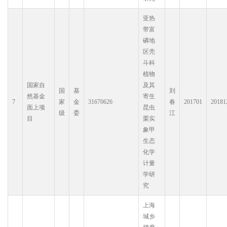
亚热
带富
磷地
区壳
斗科
植物
国家自
及其
国
基
刘
然基金
寄生
7
家
金
31670626
春
201701
20181
面上项
昆虫
级
委
江
目
栗实
象甲
生态
化学
计量
学研
究
上海
城乡