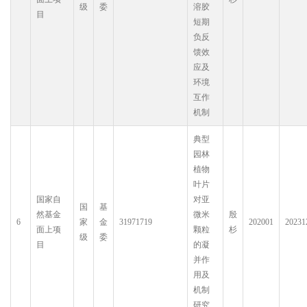
级
委
溶胶
目
短期
负反
馈效
应及
环境
互作
机制
典型
园林
植物
叶片
国家自
对亚
国
基
然基金
微米
殷
6
家
金
31971719
202001
20231
面上项
颗粒
杉
级
委
目
的凝
并作
用及
机制
研究