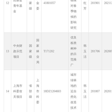
然基金
物候
12
家
金
41801057
红
201901
20211
青年基
对春
级
委
芳
金
季物
候的
影响
研究
优良
国
栎类
中央财
国
家
韩
树种
13
政示范
家
林
T171202
玉
201706
20200
的示
项目
级
业
洁
范推
局
广
城市
上
绿林
上海市
省
海
地的
韩
14
科委攻
部
市
18DZ1204603
近自
玉
201807
20201
关项目
级
科
然化
洁
委
改造
技术