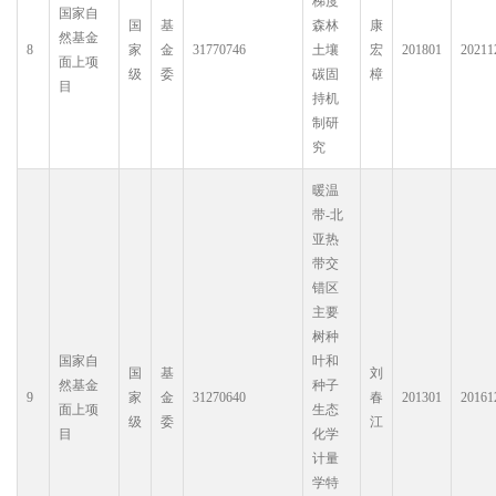
梯度
国家自
国
基
森林
康
然基金
8
家
金
31770746
土壤
宏
201801
20211
面上项
级
委
碳固
樟
目
持机
制研
究
暖温
带-北
亚热
带交
错区
主要
树种
国家自
叶和
国
基
刘
然基金
种子
9
家
金
31270640
春
201301
20161
面上项
生态
级
委
江
目
化学
计量
学特