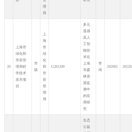
目
管
研究
理
局
多元
遥感
上
及人
海
工智
上海市
市
能技
绿化和
绿
术在
市容管
化
市
上海
李
20
理局科
和
G201209
202003
20220
级
市森
琦
学技术
市
林资
攻关项
容
源监
目
管
测中
理
的应
局
用研
究
生态
公益