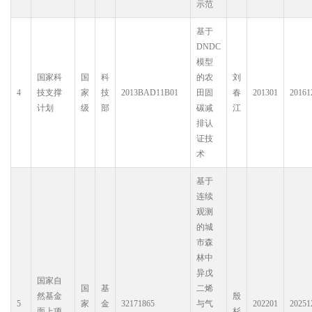
示范
基于
DNDC
模型
国家科
国
科
的农
刘
4
技支撑
家
技
2013BAD11B01
田固
春
201301
20161
计划
级
部
碳减
江
排认
证技
术
基于
连续
观测
的城
市森
林中
异戊
国家自
国
基
二烯
然基金
殷
5
家
金
32171865
与气
202201
20251
面上项
杉